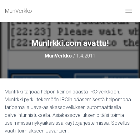
MunVerkko
NAVIG
MunIrkki.com avattu!
MunVerkko
/
1.4.2011
MunIrkki tarjoaa helpon keinon päästä IRC-verkkoon.
MunIrkki pyrkii tekemään IRCiin pääsemisestä helpompaa
tarjoamalla Java-asiakassovelluksen automaattisella
palvelintunnistuksella. Asiakassovelluksen pitäisi toimia
useimmissa nykyaikaisissa käyttöjärjestelmissä. Sovellus
vaatii toimiakseen Java-tuen.