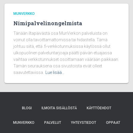
MUNVERKKO
Nimipalvelinongelmista
Tänään iltapäivästä osa MunVerkon palveluista on
voinut olla tavoittamattomissa tai hidastella. Tämä
johtuu siitä, että .fi-verkkotunnuksissa käytössä ollut
ulkopuolinen palveluntarjoaja päätti päivän etuajassa
vaihtaa verkkotunnukset osoittamaan väärään paikkaan.
Tämän seurauksena osa sivustoista eivät olleet
saavutettavissa.
Lue lisää…
BLOGI
ILMOITA SISÄLLÖSTÄ
KÄYTTÖEHDOT
MUNVERKKO
PALVELUT
YHTEYSTIEDOT
OPPAAT