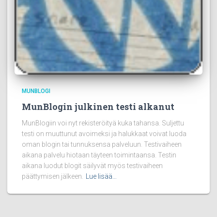
MUNBLOGI
MunBlogin julkinen testi alkanut
MunBlogiin voi nyt rekisteröityä kuka tahansa. Suljettu
testi on muuttunut avoimeksi ja halukkaat voivat luoda
oman blogin tai tunnuksensa palveluun. Testivaiheen
aikana palvelu hiotaan täyteen toimintaansa. Testin
aikana luodut blogit säilyvät myös testivaiheen
päättymisen jälkeen.
Lue lisää…