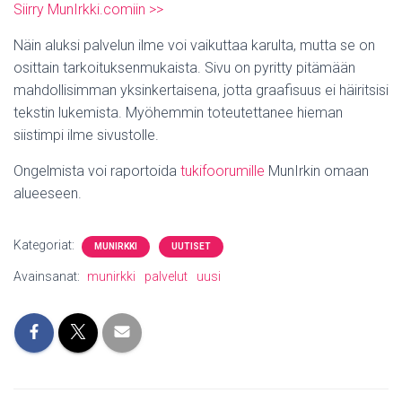
Siirry MunIrkki.comiin >>
Näin aluksi palvelun ilme voi vaikuttaa karulta, mutta se on
osittain tarkoituksenmukaista. Sivu on pyritty pitämään
mahdollisimman yksinkertaisena, jotta graafisuus ei häiritsisi
tekstin lukemista. Myöhemmin toteutettanee hieman
siistimpi ilme sivustolle.
Ongelmista voi raportoida
tukifoorumille
MunIrkin omaan
alueeseen.
Kategoriat:
MUNIRKKI
UUTISET
Avainsanat:
munirkki
palvelut
uusi