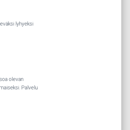
teväksi lyhyeksi
asoa olevan
lmaiseksi. Palvelu