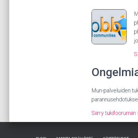
M
p
p
j
S
Ongelmia
Mun-palveluiden tuki
parannusehdotuksen 
Siirry tukifoorumiin