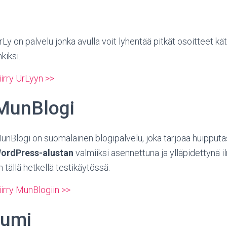
rLy on palvelu jonka avulla voit lyhentää pitkät osoitteet kä
nkiksi.
iirry UrLyyn >>
MunBlogi
unBlogi on suomalainen blogipalvelu, joka tarjoaa huipput
ordPress-alustan
valmiiksi asennettuna ja ylläpidettynä i
n tällä hetkellä testikäytössä.
iirry MunBlogiin >>
umi