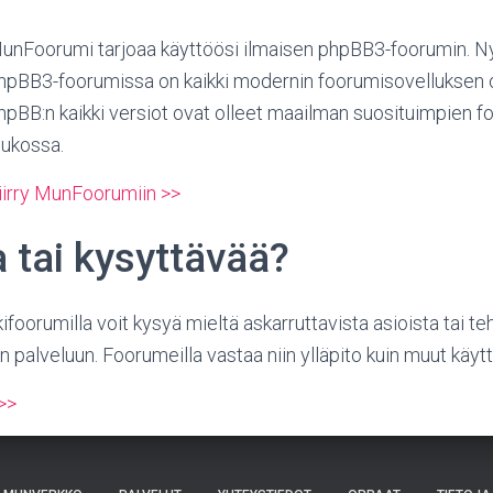
unFoorumi tarjoaa käyttöösi ilmaisen phpBB3-foorumin. N
hpBB3-foorumissa on kaikki modernin foorumisovelluksen 
hpBB:n kaikki versiot ovat olleet maailman suosituimpien 
oukossa.
iirry MunFoorumiin >>
 tai kysyttävää?
foorumilla voit kysyä mieltä askarruttavista asioista tai te
palveluun. Foorumeilla vastaa niin ylläpito kuin muut käyttä
 >>