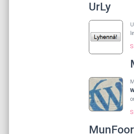
UrLy
U
li
S
M
W
o
S
MunFoor