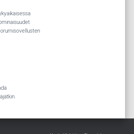
ykyaikaisessa
ominaisuudet.
foorumisovellusten
hdä
jätkin.