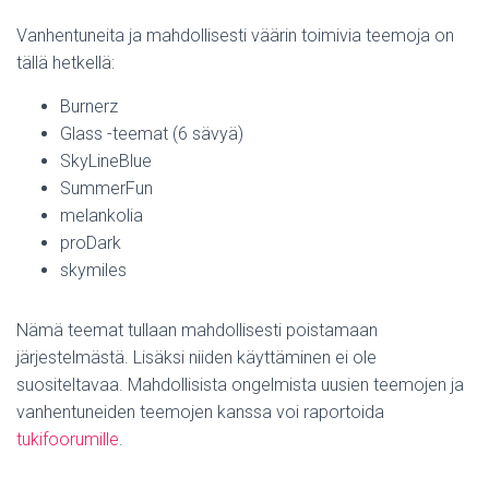
Vanhentuneita ja mahdollisesti väärin toimivia teemoja on
tällä hetkellä:
Burnerz
Glass -teemat (6 sävyä)
SkyLineBlue
SummerFun
melankolia
proDark
skymiles
Nämä teemat tullaan mahdollisesti poistamaan
järjestelmästä. Lisäksi niiden käyttäminen ei ole
suositeltavaa. Mahdollisista ongelmista uusien teemojen ja
vanhentuneiden teemojen kanssa voi raportoida
tukifoorumille
.