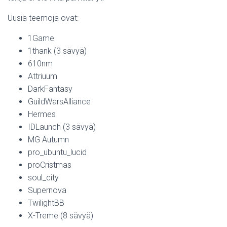
Uusia teemoja ovat:
1Game
1thank (3 sävyä)
610nm
Attriuum
DarkFantasy
GuildWarsAlliance
Hermes
IDLaunch (3 sävyä)
MG Autumn
pro_ubuntu_lucid
proCristmas
soul_city
Supernova
TwilightBB
X-Treme (8 sävyä)