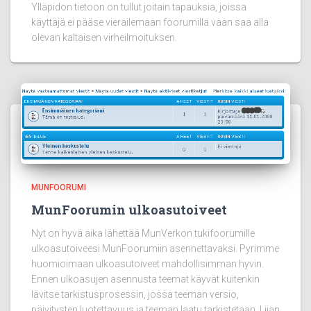
Ylläpidon tietoon on tullut joitain tapauksia, joissa
käyttäjä ei pääse vierailemaan foorumilla vaan saa alla
olevan kaltaisen virheilmoituksen.
MUNFOORUMI
MunFoorumin ulkoasutoiveet
Nyt on hyvä aika lähettää MunVerkon tukifoorumille
ulkoasutoiveesi MunFoorumiin asennettavaksi. Pyrimme
huomioimaan ulkoasutoiveet mahdollisimman hyvin.
Ennen ulkoasujen asennusta teemat käyvät kuitenkin
lävitse tarkistusprosessin, jossa teeman versio,
päivitysten luotettavuus ja teeman laatu tarkistetaan. Liian