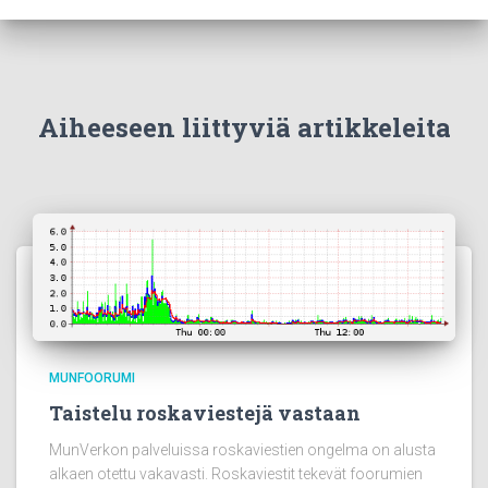
Aiheeseen liittyviä artikkeleita
MUNFOORUMI
Taistelu roskaviestejä vastaan
MunVerkon palveluissa roskaviestien ongelma on alusta
alkaen otettu vakavasti. Roskaviestit tekevät foorumien