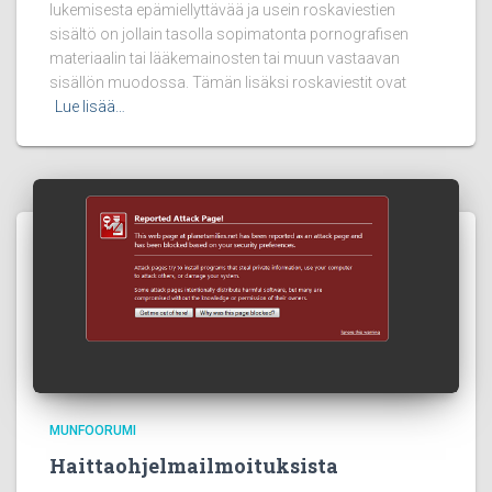
lukemisesta epämiellyttävää ja usein roskaviestien
sisältö on jollain tasolla sopimatonta pornografisen
materiaalin tai lääkemainosten tai muun vastaavan
sisällön muodossa. Tämän lisäksi roskaviestit ovat
Lue lisää…
MUNFOORUMI
Haittaohjelmailmoituksista