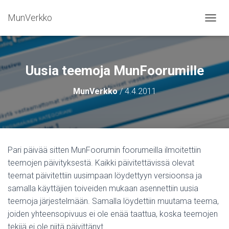
MunVerkko
NAVIG
Uusia teemoja MunFoorumille
MunVerkko
/
4.4.2011
Pari päivää sitten MunFoorumin foorumeilla ilmoitettiin
teemojen päivityksestä. Kaikki päivitettävissä olevat
teemat päivitettiin uusimpaan löydettyyn versioonsa ja
samalla käyttäjien toiveiden mukaan asennettiin uusia
teemoja järjestelmään. Samalla löydettiin muutama teema,
joiden yhteensopivuus ei ole enää taattua, koska teemojen
tekijä ei ole niitä päivittänyt.